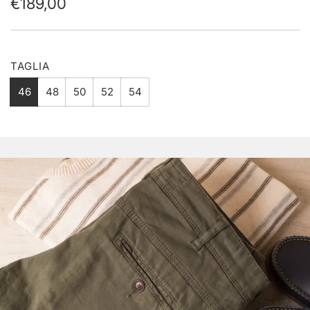
Prezzo
€189,00
normale
TAGLIA
46
48
50
52
54